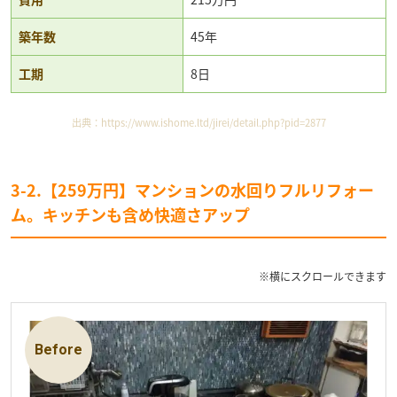
築年数
45年
工期
8日
出典：
https://www.ishome.ltd/jirei/detail.php?pid=2877
3-2.【259万円】マンションの水回りフルリフォー
ム。キッチンも含め快適さアップ
※横にスクロールできます