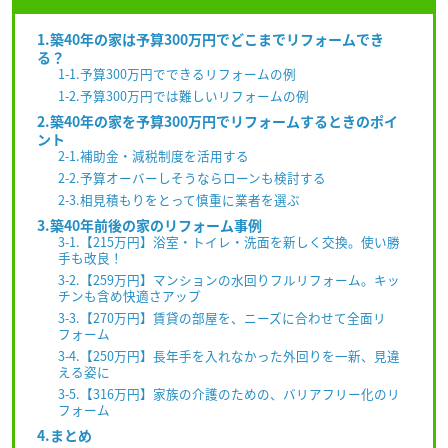
1.築40年の家は予算300万円でどこまでリフォームでき
る？
1-1.予算300万円でできるリフォームの例
1-2.予算300万円では難しいリフォームの例
2.築40年の家を予算300万円でリフォームするときのポイ
ント
2-1.補助金・減税制度を活用する
2-2.予算オーバーしそうならローンも検討する
2-3.相見積もりをとって慎重に業者を選ぶ
3.築40年前後の家のリフォーム事例
3-1.【215万円】浴室・トイレ・洗面を新しく交換。使い勝
手も改良！
3-2.【259万円】マンションの水回りフルリフォーム。キッ
チンも含め快適さアップ
3-3.【270万円】賃貸の部屋を、ニーズに合わせて全面リ
フォーム
3-4.【250万円】長年手を入れなかった外回りを一新、見違
える姿に
3-5.【316万円】家族の介護のための、バリアフリー化のリ
フォーム
4.まとめ