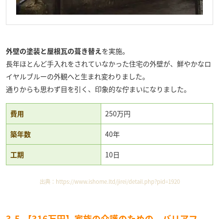
外壁の塗装と屋根瓦の葺き替え
を実施。
長年ほとんど手入れをされていなかった住宅の外壁が、鮮やかなロ
イヤルブルーの外観へと生まれ変わりました。
通りからも思わず目を引く、印象的な佇まいになりました。
費用
250万円
築年数
40年
工期
10日
出典：
https://www.ishome.ltd/jirei/detail.php?pid=1920
3-5.【316万円】家族の介護のための、バリアフ