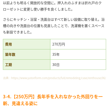
以前よりも明るく開放的な空間に。押入れのふすまは折れ戸のク
ローゼットに変更し使い勝手を良くしました。
さらにキッチン・浴室・洗面台はすべて新しい設備に取り替え。浴
槽の向きや洗面台の位置も見直したことで、洗濯機を置くスペース
も新設できました。
費用
270万円
築年数
35年
工期
30日
出典：
https://www.yutoriform.com/products/full/remodeling/case/renthouse/06/
3-4.【250万円】長年手を入れなかった外回りを一
新、見違える姿に