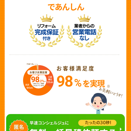
であんしん
お客様満足度
98
%
を実現
※