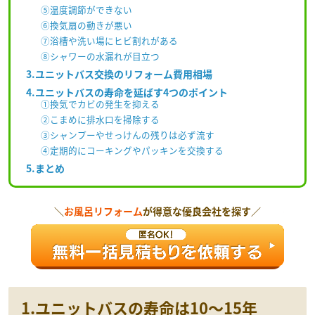
⑤温度調節ができない
⑥換気扇の動きが悪い
⑦浴槽や洗い場にヒビ割れがある
⑧シャワーの水漏れが目立つ
3.ユニットバス交換のリフォーム費用相場
4.ユニットバスの寿命を延ばす4つのポイント
①換気でカビの発生を抑える
②こまめに排水口を掃除する
③シャンプーやせっけんの残りは必ず流す
④定期的にコーキングやパッキンを交換する
5.まとめ
＼
お風呂リフォーム
が得意な優良会社を探す／
1.ユニットバスの寿命は10～15年