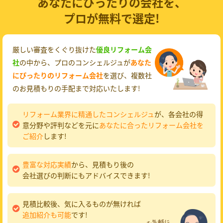
あなたにぴったりの会社を、
プロが無料で選定!
厳しい審査をくぐり抜けた
優良リフォーム会
社
の中から、プロのコンシェルジュが
あなた
にぴったりのリフォーム会社
を選び、複数社
のお見積もりの手配まで対応いたします!
リフォーム業界に精通したコンシェルジュ
が、各会社の得
意分野や評判などを元に
あなたに合ったリフォーム会社を
ご紹介
します!
豊富な対応実績
から、見積もり後の
会社選びの判断にもアドバイスできます!
見積比較後、気に入るものが無ければ
追加紹介も可能
です!