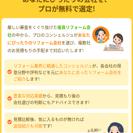
プロが無料で選定!
厳しい審査をくぐり抜けた
優良リフォーム会
社
の中から、プロのコンシェルジュが
あなた
にぴったりのリフォーム会社
を選び、複数社
のお見積もりの手配まで対応いたします!
リフォーム業界に精通したコンシェルジュ
が、各会社の得
意分野や評判などを元に
あなたに合ったリフォーム会社を
ご紹介
します!
豊富な対応実績
から、見積もり後の
会社選びの判断にもアドバイスできます!
見積比較後、気に入るものが無ければ
追加紹介も可能
です!