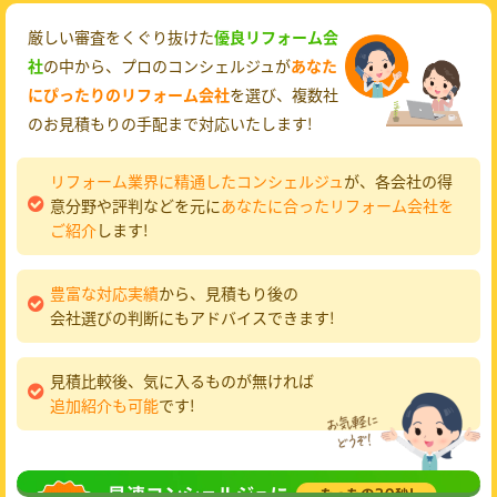
厳しい審査をくぐり抜けた
優良リフォーム会
社
の中から、プロのコンシェルジュが
あなた
にぴったりのリフォーム会社
を選び、複数社
のお見積もりの手配まで対応いたします!
リフォーム業界に精通したコンシェルジュ
が、各会社の得
意分野や評判などを元に
あなたに合ったリフォーム会社を
ご紹介
します!
豊富な対応実績
から、見積もり後の
会社選びの判断にもアドバイスできます!
見積比較後、気に入るものが無ければ
追加紹介も可能
です!
無料相談
してみる