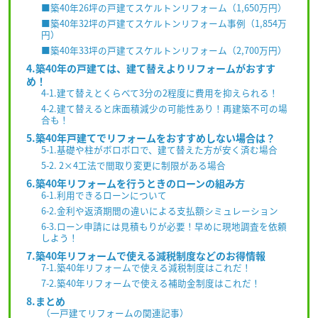
■築40年26坪の戸建てスケルトンリフォーム（1,650万円）
■築40年32坪の戸建てスケルトンリフォーム事例（1,854万
円）
■築40年33坪の戸建てスケルトンリフォーム（2,700万円）
4.築40年の戸建ては、建て替えよりリフォームがおすす
め！
4-1.建て替えとくらべて3分の2程度に費用を抑えられる！
4-2.建て替えると床面積減少の可能性あり！再建築不可の場
合も！
5.築40年戸建てでリフォームをおすすめしない場合は？
5-1.基礎や柱がボロボロで、建て替えた方が安く済む場合
5-2. 2×4工法で間取り変更に制限がある場合
6.築40年リフォームを行うときのローンの組み方
6-1.利用できるローンについて
6-2.金利や返済期間の違いによる支払額シミュレーション
6-3.ローン申請には見積もりが必要！早めに現地調査を依頼
しよう！
7.築40年リフォームで使える減税制度などのお得情報
7-1.築40年リフォームで使える減税制度はこれだ！
7-2.築40年リフォームで使える補助金制度はこれだ！
8.まとめ
（一戸建てリフォームの関連記事）