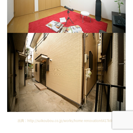
出典：
http://suikoubou.co.jp/works/home-renovation6417ktkm