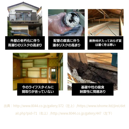
出典：
http://www.8044.co.jp/gallery/372
（左上）/
https://www.ishome.ltd/jirei/det
ail.php?pid=71
（右上）/
http://www.8044.co.jp/gallery/447
（左下）