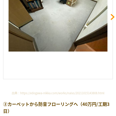
出典：
https://edogawa-nikka.com/works/naiso/20211015143808.html
②カーペットから防音フローリングへ（40万円/工期3
日）