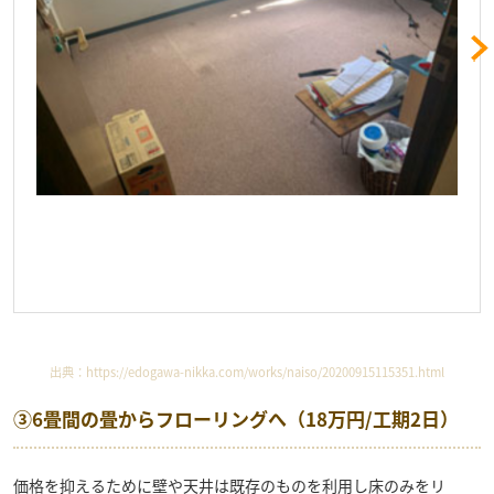
出典：
https://edogawa-nikka.com/works/naiso/20200915115351.html
③6畳間の畳からフローリングへ（18万円/工期2日）
価格を抑えるために壁や天井は既存のものを利用し床のみをリ