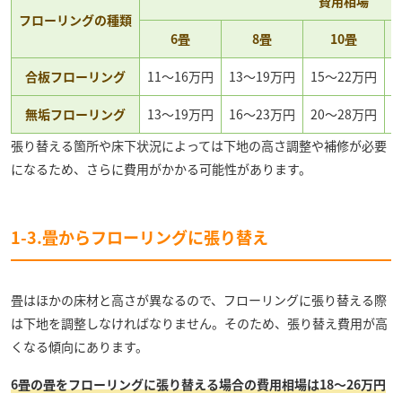
費用相場
フローリングの種類
6畳
8畳
10畳
合板フローリング
11〜16万円
13〜19万円
15〜22万円
1
無垢フローリング
13〜19万円
16〜23万円
20〜28万円
2
張り替える箇所や床下状況によっては下地の高さ調整や補修が必要
になるため、さらに費用がかかる可能性があります。
1-3.畳からフローリングに張り替え
畳はほかの床材と高さが異なるので、フローリングに張り替える際
は下地を調整しなければなりません。そのため、張り替え費用が高
くなる傾向にあります。
6畳の畳をフローリングに張り替える場合の費用相場は18〜26万円