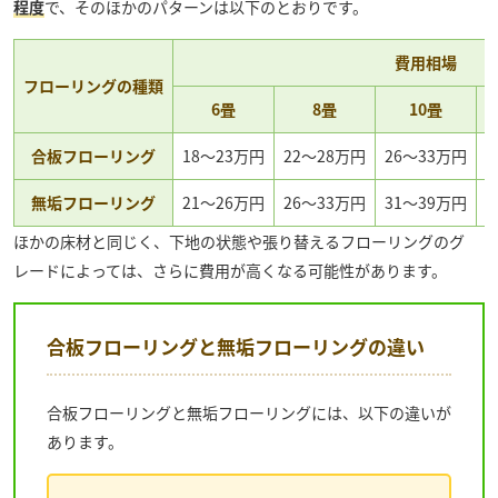
程度
で、そのほかのパターンは以下のとおりです。
費用相場
フローリングの種類
6畳
8畳
10畳
合板フローリング
18〜23万円
22〜28万円
26〜33万円
3
無垢フローリング
21〜26万円
26〜33万円
31〜39万円
3
ほかの床材と同じく、下地の状態や張り替えるフローリングのグ
レードによっては、さらに費用が高くなる可能性があります。
合板フローリングと無垢フローリングの違い
合板フローリングと無垢フローリングには、以下の違いが
あります。