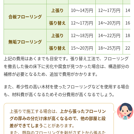
上張り
10〜14万円
12〜17万円
14
合板フローリング
張り替え
12〜17万円
14〜20万円
16
上張り
12〜18万円
14〜22万円
18
無垢フローリング
張り替え
15〜20万円
18〜25万円
22
上記の費用はあくまでも目安です。張り替え工法で、フローリング
を撤去した後の床下に劣化や腐食が見つかった場合は、構造部分の
補修が必要となるため、追加で費用がかかります。
また、希少性の高い木材を使ったフローリングなどを使用する場合
も、材料費が高くなるためその分費用が高くなるでしょう。
上張りで施工する場合は、
上から張ったフローリン
グの厚みの分だけ床が高くなるので、他の部屋と段
差ができてしまう
ことがあります。
また、既存のフローリングを剥がさず上から張るた