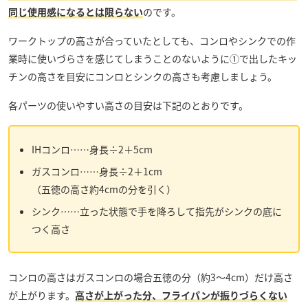
同じ使用感になるとは限らない
のです。
ワークトップの高さが合っていたとしても、コンロやシンクでの作
業時に使いづらさを感じてしまうことのないように①で出したキッ
チンの高さを目安にコンロとシンクの高さも考慮しましょう。
各パーツの使いやすい高さの目安は下記のとおりです。
IHコンロ……身長÷2＋5cm
ガスコンロ……身長÷2＋1cm
（五徳の高さ約4cmの分を引く）
シンク……立った状態で手を降ろして指先がシンクの底に
つく高さ
コンロの高さはガスコンロの場合五徳の分（約3～4cm）だけ高さ
が上がります。
高さが上がった分、フライパンが振りづらくない