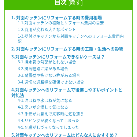
目次
[
隠す
]
1. 対面キッチンにリフォームする時の費用相場
1-1.対面キッチンの種類とリフォーム費用の目安
1-2.費用が変わる大きなポイント
1-3.壁付けキッチンから対面キッチンへのリフォーム費用内
訳
2. 対面キッチンにリフォームする時の工期・生活への影響
3.対面キッチンにリフォームできないケースは？
3-1.排水管の勾配がとれない場合
3-2.排気経路に梁がある場合
3-3.耐震壁や抜けない柱がある場合
3-4.適切な通路幅を確保できない場合
4.対面キッチンへのリフォームで後悔しやすいポイントと
対処法
4-1.油はねや水はねが気になる
4-2.臭いが充満して気になる
4-3.手元が丸見えで来客時に気を遣う
4-4.リビングが狭くなってしまった
4-5.配膳がしづらくなってしまった
5.対面キッチンへのリフォームはどんな人におすすめ？