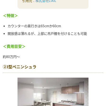
引用元：
株式会社LIXIL
＜特徴＞
カウンターの奥行きは65cmか60cm
開放感は薄れるが、上部に吊戸棚を付けることも可能
＜費用目安＞
約80万円～
②I型ペニンシュラ