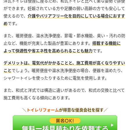
洋式トイレは便座に座るため、和式トイレと比べて楽な姿勢で排便
ができます。妊娠されている方や足腰の弱い高齢の方でも安心して
使えるので、
介護やバリアフリー化を目的にしている場合におすす
め
です。
また、暖房便座、温水洗浄便座、節電・節水機能、臭い・汚れの防
止など、機能が充実した製品が豊富にあります。
搭載する機能に
よって快適性や省エネ性を高められることも魅力
です。
デメリットは、電気代がかかることと、施工費用が高くなりやすい
こと
でしょう。暖房便座や温水洗浄便座の場合、便器を温めたり、
シャワートイレを使ったりするために電気を使用します。
また、和式と洋式では構造に違いがあるので、和式の交換と比べて
施工費用も高くなる傾向にあります。
＼
トイレリフォーム
が得意な優良会社を探す／