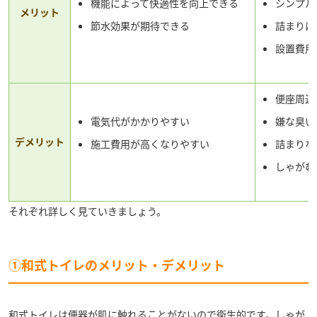
機能によって快適性を向上できる
シンプル
メリット
節水効果が期待できる
詰まりに
設置費用
便座周辺
電気代がかかりやすい
嫌な臭い
デメリット
施工費用が高くなりやすい
詰まりな
しゃがむ
それぞれ詳しく見ていきましょう。
①和式トイレのメリット・デメリット
和式トイレは便器が肌に触れることがないので衛生的です。しゃが