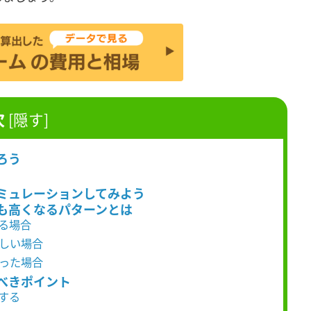
次
[
隠す
]
ろう
シミュレーションしてみよう
りも高くなるパターンとは
する場合
難しい場合
なった場合
べきポイント
する